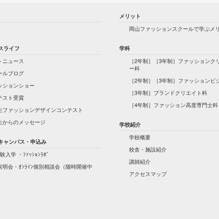
メリット
岡山ファッションスクールで学ぶメ
スライフ
学科
トニュース
［2年制］［3年制］ファッションク
ー科
ールブログ
［2年制］［3年制］ファッションビ
ッションショー
［3年制］ブランドクリエイト科
テスト受賞
［4年制］ファッション高度専門士科
生ファッションデザインコンテスト
生からのメッセージ
学校紹介
学校概要
キャンパス・申込み
校舎・施設紹介
験入学 ・ﾌｧｯｼｮﾝﾗﾎﾞ
講師紹介
説明会・ｵﾝﾗｲﾝ個別相談会（随時開催中
アクセスマップ