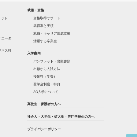
就職・資格
リット
資格取得サポート
就職率と実績
就職・キャリア形成支援
リエータ
活躍する卒業生
ジネス科
入学案内
パンフレット・出願書類
出願から入試方法
授業料（学費）
奨学金制度・特典
AO入学について
高校生・保護者の方へ
社会人・大学生・短大生・専門学校生の方へ
プライバシーポリシー