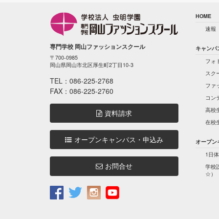
HOME
速報
専門学校 岡山ファッションスクール
キャンパ
〒700-0985
フォ
岡山県岡山市北区厚生町2丁目10-3
スク
TEL：
086-225-2768
ファ
FAX：086-225-2760
コン
高校
資料請求
在校
オープンキャンパス・申込み
オープン
1日体
お問合せ
学校
☆）