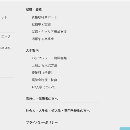
就職・資格
リット
資格取得サポート
就職率と実績
就職・キャリア形成支援
リエータ
活躍する卒業生
ジネス科
入学案内
パンフレット・出願書類
出願から入試方法
授業料（学費）
奨学金制度・特典
AO入学について
高校生・保護者の方へ
社会人・大学生・短大生・専門学校生の方へ
プライバシーポリシー