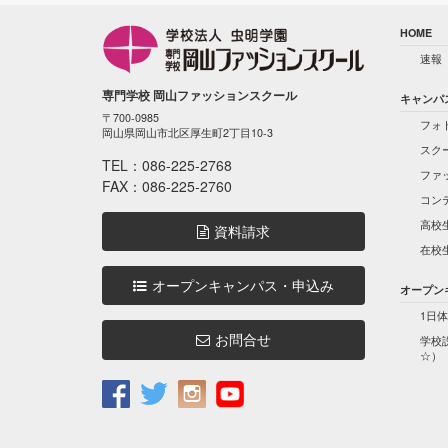
HOME
速報
専門学校 岡山ファッションスクール
キャンパ
〒700-0985
フォ
岡山県岡山市北区厚生町2丁目10-3
スク
TEL：
086-225-2768
ファ
FAX：086-225-2760
コン
高校
資料請求
在校
オープンキャンパス・申込み
オープン
1日体
お問合せ
学校
☆）